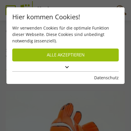
Hier kommen Cookies!
Wir verwenden Cookies für die optimale Funktion
zurück
dieser Webseite. Diese Cookies sind unbedingt
notwendig (essenziell).
Szene – November 2025
ALLE AKZEPTIEREN
von Matthäus Recheis
4xFact-1xFake-Quiz: Pixar-/Disney-
Datenschutz
Filme