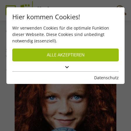
Hier kommen Cookies!
Wir verwenden Cookies für die optimale Funktion
zurück
dieser Webseite. Diese Cookies sind unbedingt
notwendig (essenziell).
Szene – Juni 2025
ALLE AKZEPTIEREN
von Matthäus Recheis
4xFact-1xFake-Quiz: Momo
Datenschutz