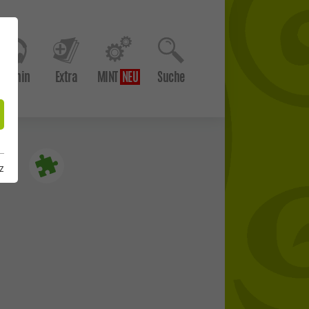
Hör hin
Extra
MINT
Suche
z