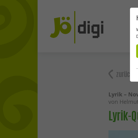
zurück
Lyrik – N
von Helmut
Lyrik-