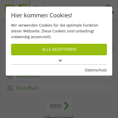
Hier kommen Cookies!
Wir verwenden Cookies für die optimale Funktion
dieser Webseite. Diese Cookies sind unbedingt
Schüler*in-Podcast März 2026
notwendig (essenziell).
Wie heißt Idas Haustier?
ALLE AKZEPTIEREN
Ron Weasley
Datenschutz
Harry Potter
Sirius Black
weiter
Übung 1 von 6