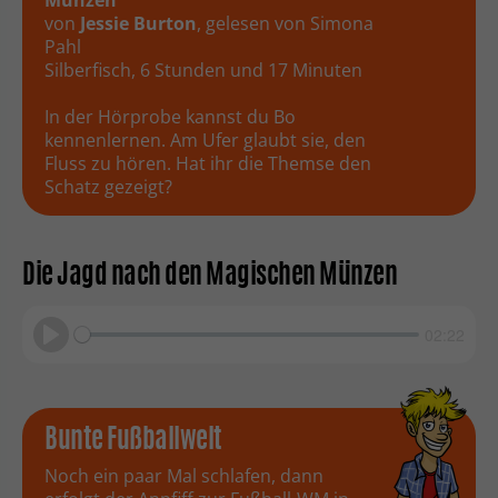
Münzen
von
Jessie Burton
, gelesen von Simona
Pahl
Silberfisch, 6 Stunden und 17 Minuten
In der Hörprobe kannst du Bo
kennenlernen. Am Ufer glaubt sie, den
Fluss zu hören. Hat ihr die Themse den
Schatz gezeigt?
Die Jagd nach den Magischen Münzen
02:22
Play
Bunte Fußballwelt
Noch ein paar Mal schlafen, dann