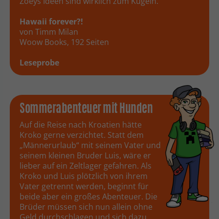
Zoeys Ideen sind wirklich zum Kugeln.“
Hawaii forever?!
von Timm Milan
Woow Books, 192 Seiten
Leseprobe
Sommerabenteuer mit Hunden
Auf die Reise nach Kroatien hätte
Kroko gerne verzichtet. Statt dem
„Männerurlaub“ mit seinem Vater und
seinem kleinen Bruder Luis, wäre er
lieber auf ein Zeltlager gefahren. Als
Kroko und Luis plötzlich von ihrem
Vater getrennt werden, beginnt für
beide aber ein großes Abenteuer. Die
Brüder müssen sich nun allein ohne
Geld durchschlagen und sich dazu