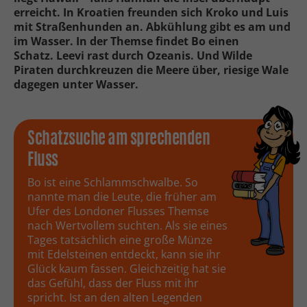
erreicht. In Kroatien freunden sich Kroko und Luis
mit Straßenhunden an. Abkühlung gibt es am und
im Wasser. In der Themse findet Bo einen
Schatz. Leevi rast durch Ozeanis. Und Wilde
Piraten durchkreuzen die Meere über, riesige Wale
dagegen unter Wasser.
Schatzsuche am sprechenden
Fluss
Bo ist eine Schlammschwalbe. So
nannte man die Leute, die früher am
Ufer des Londoner Flusses Themse
nach Wertvollem suchten. Als sie eines
Tages tatsächlich eine große Münze
mit Edelsteinen entdeckt, kann sie ihr
Glück kaum fassen. Gleichzeitig hat sie
das Gefühl, dass der Fluss mit ihr
spricht. Ist an den alten Legenden