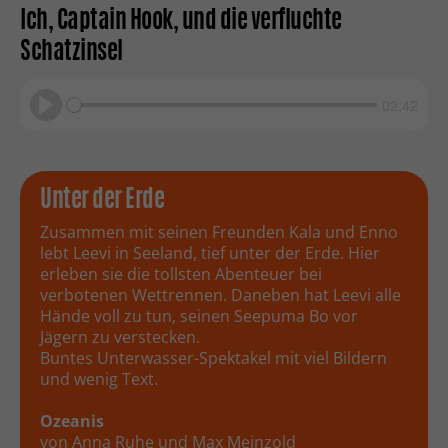
Ich, Captain Hook, und die verfluchte
Schatzinsel
02:42
Play
Unter der Erde
Zusammen mit seinen Freunden Kala und Enno
lebt Leevi in Seeland, tief unter der Erde. Hier
erleben sie die tollsten Abenteuer bei
verbotenen Wettrennen. Daneben hat Leevi alle
Hände voll zu tun, seinen Seepuma Bo vor
Jägern zu verstecken.
Buntes Unterwasser-Spektakel mit viel Bildern
und wenig Text.
Ozeanis
von Anna Ruhe und Max Meinzold