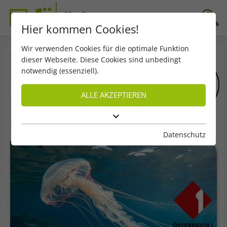
Hier kommen Cookies!
Wir verwenden Cookies für die optimale Funktion
Willkommen auf JÖdigi!
dieser Webseite. Diese Cookies sind unbedingt
notwendig (essenziell).
Hast du schon unser Englisch-Quiz
ALLE AKZEPTIEREN
ausprobiert?
Klick dich hinein!
In diesem Monat besonders interessant
Datenschutz