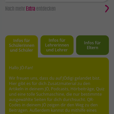
Noch mehr
Extra
entdecken
Infos für
Infos für
Infos für
Lehrerinnen
Schülerinnen
Eltern
und Lehrer
und Schüler
Hallo JÖ-Fan!
Wir freuen uns, dass du auf JÖdigi gelandet bist.
Hier gibt es für dich Zusatzmaterial zu den
Artikeln in deinem JÖ, Podcasts, Hörbeiträge, Quiz
und eine tolle Suchmaschine, die nur bestimmte
ausgewählte Seiten für dich durchsucht. QR-
Codes in deinem JÖ zeigen dir den Weg zu den
Beiträgen. Außerdem kannst du mithilfe eines