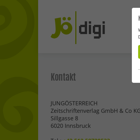
Kontakt
JUNGÖSTERREICH
Zeitschriftenverlag GmbH & Co K
Sillgasse 8
6020 Innsbruck