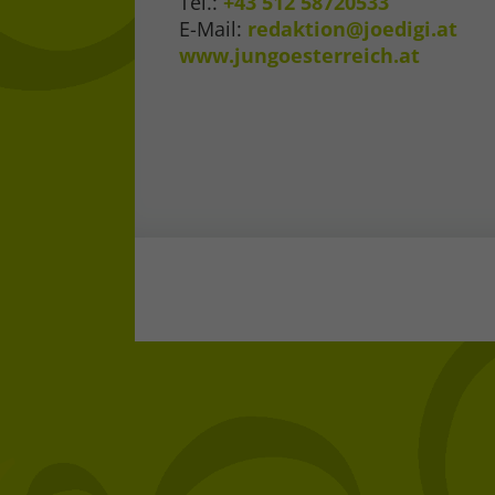
Tel.:
+43 512 58720533
E-Mail:
redaktion@joedigi.at
www.jungoesterreich.at