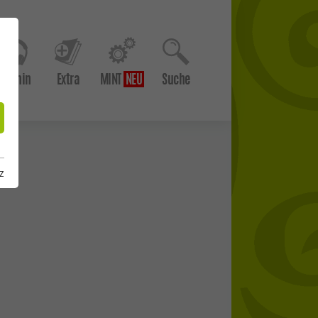
Hör hin
Extra
MINT
Suche
z