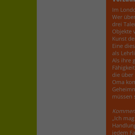
Im Londo
Wer über
drei Tal
Objekte 
Kunst de
Eine dies
als Lehr
Als ihre 
Fähigkei
die über
Oma komm
Geheimni
müssen s
Komment
„Ich mag
Handlung
jedem Fa