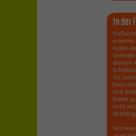
In der 
Vielleic
manche D
hinter d
Viele de
deinem A
Schokola
Du siehst
Dazu erf
und ande
früher a
Gold war
Allerding
Komment
„Eine Fü