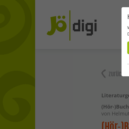
zurück
Literaturg
(Hör-)Buch
von Helmut
(Hör-)