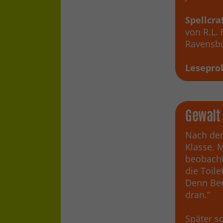
Spellcra
von R.L.
Ravensbu
Lesepro
Gewalt 
Nach der
Klasse. M
beobacht
die Toile
Denn Ber
dran.“
Später s