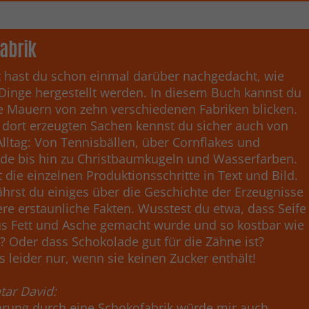
Fabrik
ht hast du schon einmal darüber nachgedacht, wie
inge hergestellt werden. In diesem Buch kannst du
ie Mauern von zehn verschiedenen Fabriken blicken.
r dort erzeugten Sachen kennst du sicher auch von
lltag: Von Tennisbällen, über Cornflakes und
de bis hin zu Christbaumkugeln und Wasserfarben.
 die einzelnen Produktionsschritte in Text und Bild.
ährst du einiges über die Geschichte der Erzeugnisse
re erstaunliche Fakten. Wusstest du etwa, dass Seife
us Fett und Asche gemacht wurde und so kostbar wie
? Oder dass Schokolade gut für die Zähne ist?
s leider nur, wenn sie keinen Zucker enthält!
ar David:
hrung durch eine Schokofabrik würde mir auch