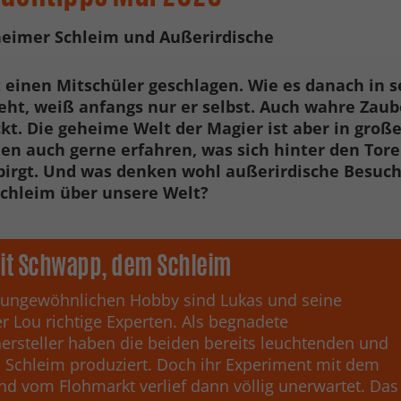
heimer Schleim und Außerirdische
 einen Mitschüler geschlagen. Wie es danach in 
eht, weiß anfangs nur er selbst. Auch wahre Zaube
ckt. Die geheime Welt der Magier ist aber in große
en auch gerne erfahren, was sich hinter den Tore
birgt. Und was denken wohl außerirdische Besuch
Schleim über unsere Welt?
it Schwapp, dem Schleim
 ungewöhnlichen Hobby sind Lukas und seine
r Lou richtige Experten. Als begnadete
ersteller haben die beiden bereits leuchtenden und
 Schleim produziert. Doch ihr Experiment mit dem
and vom Flohmarkt verlief dann völlig unerwartet. Das