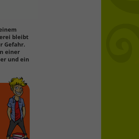
seinem
rei bleibt
r Gefahr.
n einer
er und ein