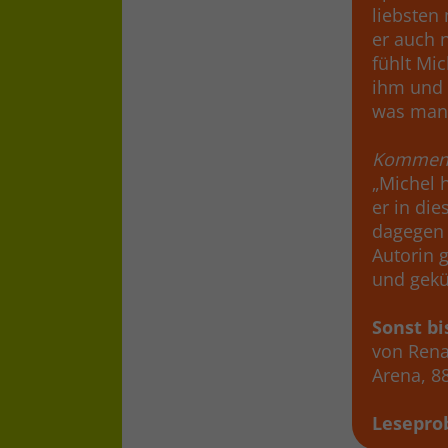
liebsten
er auch n
fühlt Mic
ihm und 
was man
Komment
„Michel h
er in die
dagegen 
Autorin g
und gekü
Sonst bi
von Ren
Arena, 8
Lesepro