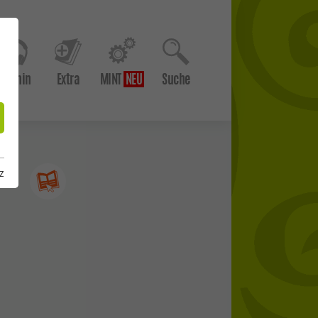
Hör hin
Extra
MINT
Suche
z