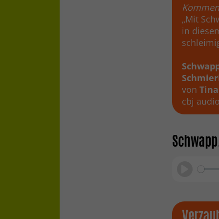
Komment
„Mit Sch
in diese
schleimig
Schwapp
Schmier
von
Tina
cbj audi
Schwapp,
Play
Verzau