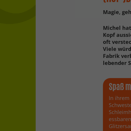
Magie, ge
Michel hat
Kopf aussi
oft verste
Viele würd
Fabrik ver
lebender 
Spaß m
In ihrem
Schweste
Schleimh
essbaren
Glitzers