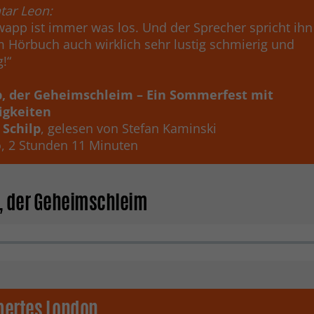
ar Leon:
wapp ist immer was los. Und der Sprecher spricht ihn
m Hörbuch auch wirklich sehr lustig schmierig und
!“
, der Geheimschleim – Ein Sommerfest mit
igkeiten
 Schilp
, gelesen von Stefan Kaminski
o, 2 Stunden 11 Minuten
 der Geheimschleim
bertes London