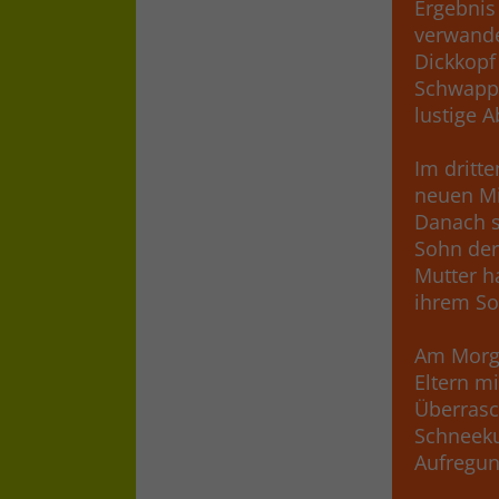
Ergebnis 
verwande
Dickkopf
Schwapp,
lustige 
Im dritt
neuen Mi
Danach s
Sohn der
Mutter h
ihrem So
Am Morge
Eltern m
Überrasc
Schneeku
Aufregung