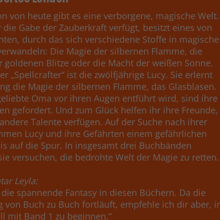
n von heute gibt es eine verborgene, magische Welt.
 die Gabe der Zauberkraft verfügt, besitzt eines von
enten, durch das sich verschiedene Stoffe in magische
verwandeln: Die Magie der silbernen Flamme, die
r goldenen Blitze oder die Macht der weißen Sonne.
er „Spellcrafter“ ist die zwölfjährige Lucy. Sie erlernt
ling die Magie der silbernen Flamme, das Glasblasen.
geliebte Oma vor ihren Augen entführt wird, sind ihre
ten gefordert. Und zum Glück helfen ihr ihre Freunde,
 andere Talente verfügen. Auf der Suche nach ihrer
en Lucy und ihre Gefährten einem gefährlichen
s auf die Spur. In insgesamt drei Buchbänden
ie versuchen, die bedrohte Welt der Magie zu retten
ar Leyla:
 die spannende Fantasy in diesen Büchern. Da die
 von Buch zu Buch fortläuft, empfehle ich dir aber, i
ll mit Band 1 zu beginnen.“