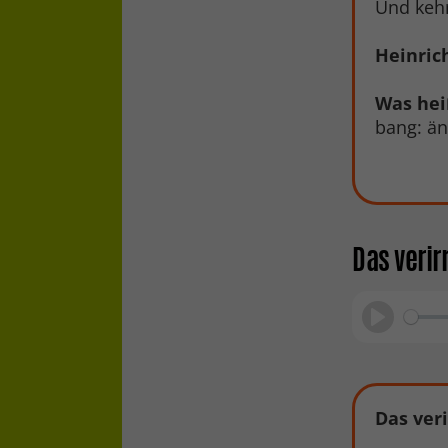
Und kehr
Heinrich
Was hei
bang: än
Das veri
Play
Das ver