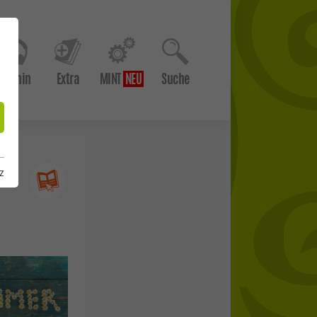
Hör hin
Extra
MINT
Suche
z