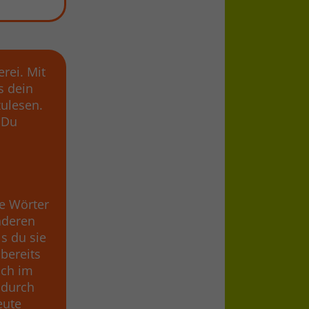
rei. Mit
s dein
zulesen.
 Du
he Wörter
nderen
s du sie
 bereits
ach im
 durch
eute