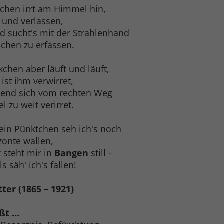
chen irrt am Himmel hin,
 und verlassen,
 sucht's mit der Strahlenhand
chen zu erfassen.
chen aber läuft und läuft,
 ist ihm verwirret,
lend sich vom rechten Weg
l zu weit verirret.
ein Pünktchen seh ich's noch
onte wallen,
 steht mir in
Bangen
still -
als säh' ich's fallen!
ter (1865 – 1921)
ßt …