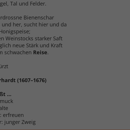
gel, Tal und Felder.
erdrossne Bienenschar
in und her, sucht hier und da
 Honigspeise;
n Weinstocks starker Saft
äglich neue Stärk und Kraft
em schwachen
Reise
.
ürzt
rhardt (1607–1676)
ßt …
hmuck
alte
: erfreuen
er: junger Zweig