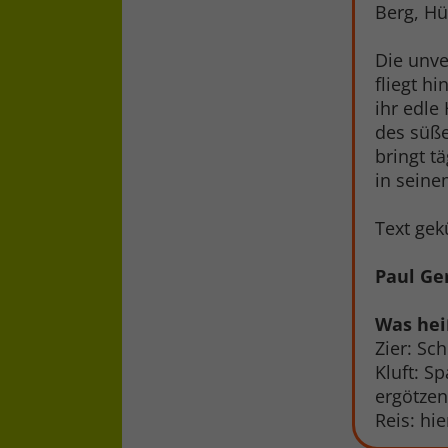
Berg, Hü
Die unv
fliegt h
ihr edle
des süße
bringt t
in sein
Text gek
Paul Ge
Was hei
Zier: Sc
Kluft: Sp
ergötzen
Reis: hi