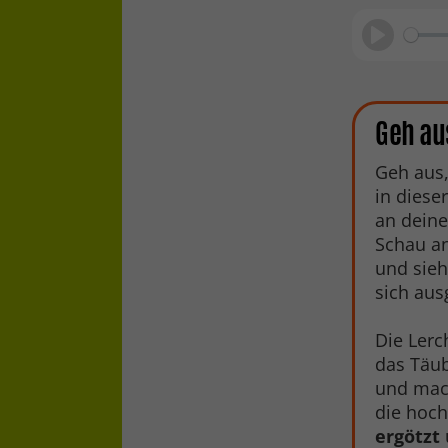
Play
Geh au
Geh aus,
in diese
an deine
Schau a
und sieh
sich au
Die Lerc
das Täub
und mach
die hoch
ergötzt