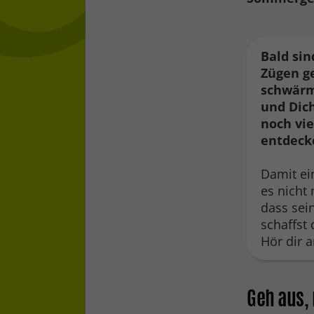
Bald si
Zügen g
schwärm
und Dic
noch vie
entdeck
Damit ei
es nicht 
dass sei
schaffst
Hör dir a
Geh aus,