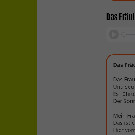
Das Fräu
Play
Das Frä
Das Frä
Und seu
Es rührt
Der Son
Mein Frä
Das ist e
Hier vor