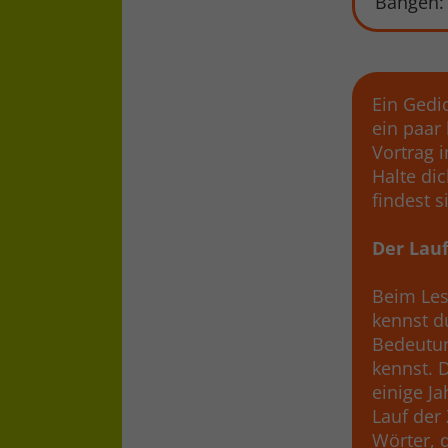
Bangen: 
Ein Gedi
ein paar
Vortrag 
Halte di
findest s
Der Lauf
Beim Les
kennst d
Bedeutun
kennst. D
einige J
Lauf der
Wörter, 