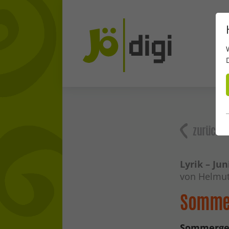
zurück
Lyrik – Jun
von Helmut
Sommer
Sommerge