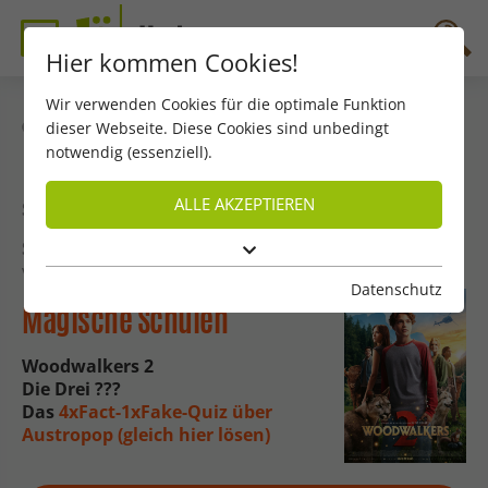
Hier kommen Cookies!
Wir verwenden Cookies für die optimale Funktion
dieser Webseite. Diese Cookies sind unbedingt
zurück
notwendig (essenziell).
ALLE AKZEPTIEREN
Szene Dezember
Szene – Jänner 2026
von Matthäus Recheis
Datenschutz
Magische Schulen
Woodwalkers 2
Die Drei ???
Das
4xFact-1xFake-Quiz über
Austropop (gleich hier lösen)