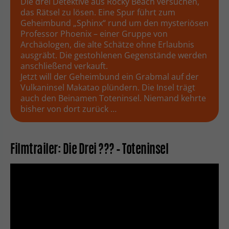
Die drei Detektive aus Rocky Beach versuchen,
das Rätsel zu lösen. Eine Spur führt zum
Geheimbund „Sphinx“ rund um den mysteriösen
Professor Phoenix – einer Gruppe von
Archäologen, die alte Schätze ohne Erlaubnis
ausgräbt. Die gestohlenen Gegenstände werden
anschließend verkauft.
Jetzt will der Geheimbund ein Grabmal auf der
Vulkaninsel Makatao plündern. Die Insel trägt
auch den Beinamen Toteninsel. Niemand kehrte
bisher von dort zurück …
Filmtrailer: Die Drei ??? – Toteninsel