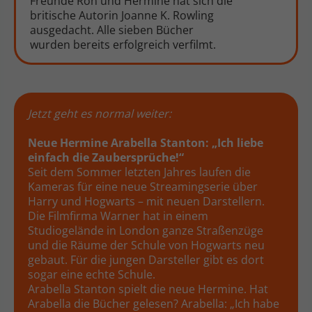
Freunde Ron und Hermine hat sich die
britische Autorin Joanne K. Rowling
ausgedacht. Alle sieben Bücher
wurden bereits erfolgreich verfilmt.
Jetzt geht es normal weiter:
Neue Hermine Arabella Stanton: „Ich liebe
einfach die Zaubersprüche!“
Seit dem Sommer letzten Jahres laufen die
Kameras für eine neue Streamingserie über
Harry und Hogwarts – mit neuen Darstellern.
Die Filmfirma Warner hat in einem
Studiogelände in London ganze Straßenzüge
und die Räume der Schule von Hogwarts neu
gebaut. Für die jungen Darsteller gibt es dort
sogar eine echte Schule.
Arabella Stanton spielt die neue Hermine. Hat
Arabella die Bücher gelesen? Arabella: „Ich habe