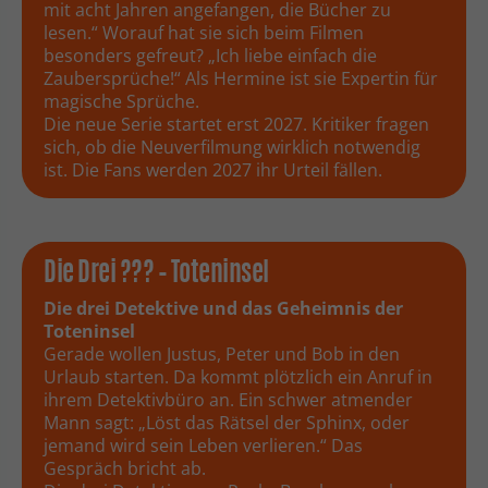
mit acht Jahren angefangen, die Bücher zu
lesen.“ Worauf hat sie sich beim Filmen
besonders gefreut? „Ich liebe einfach die
Zaubersprüche!“ Als Hermine ist sie Expertin für
magische Sprüche.
Die neue Serie startet erst 2027. Kritiker fragen
sich, ob die Neuverfilmung wirklich notwendig
ist. Die Fans werden 2027 ihr Urteil fällen.
Die Drei ??? – Toteninsel
Die drei Detektive und das Geheimnis der
Toteninsel
Gerade wollen Justus, Peter und Bob in den
Urlaub starten. Da kommt plötzlich ein Anruf in
ihrem Detektivbüro an. Ein schwer atmender
Mann sagt: „Löst das Rätsel der Sphinx, oder
jemand wird sein Leben verlieren.“ Das
Gespräch bricht ab.