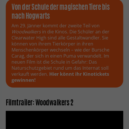
Von der Schule der magischen Tiere bis
nach Hogwarts
Am 29. Jänner kommt der zweite Teil von
Woodwalkers
in die Kinos. Die Schüler an der
Clearwater High sind alle Gestaltwandler. Sie
können von ihrem Tierkörper in ihren
Menschenkörper wechseln – wie der Bursche
Carag, der sich in einen Puma verwandelt. Im
neuen Film ist die Schule in Gefahr: Das
Naturschutzgebiet rund um das Internat soll
verkauft werden.
Hier könnt ihr Kinotickets
gewinnen!
Filmtrailer: Woodwalkers 2