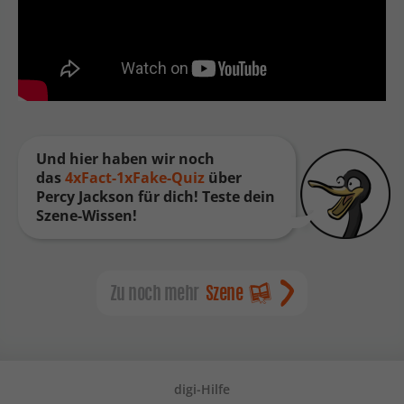
Und hier haben wir noch
das
4xFact-1xFake-Quiz
über
Percy Jackson für dich! Teste dein
Szene-Wissen!
Zu noch mehr
Szene
digi-Hilfe