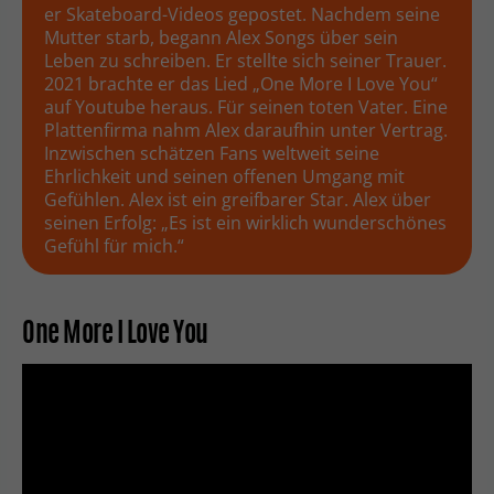
er Skateboard-Videos gepostet. Nachdem seine
Mutter starb, begann Alex Songs über sein
Leben zu schreiben. Er stellte sich seiner Trauer.
2021 brachte er das Lied „One More I Love You“
auf Youtube heraus. Für seinen toten Vater. Eine
Plattenfirma nahm Alex daraufhin unter Vertrag.
Inzwischen schätzen Fans weltweit seine
Ehrlichkeit und seinen offenen Umgang mit
Gefühlen. Alex ist ein greifbarer Star. Alex über
seinen Erfolg: „Es ist ein wirklich wunderschönes
Gefühl für mich.“
One More I Love You