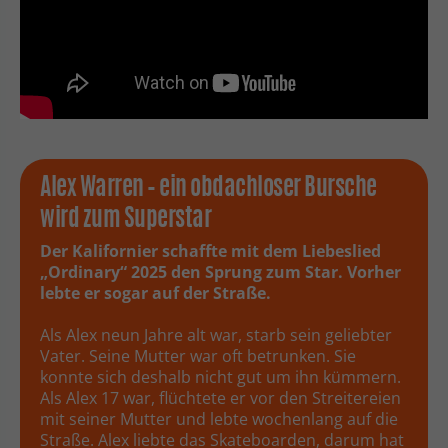
Alex Warren – ein obdachloser Bursche
wird zum Superstar
Der Kalifornier schaffte mit dem Liebeslied
„Ordinary“ 2025 den Sprung zum Star. Vorher
lebte er sogar auf der Straße.
Als Alex neun Jahre alt war, starb sein geliebter
Vater. Seine Mutter war oft betrunken. Sie
konnte sich deshalb nicht gut um ihn kümmern.
Als Alex 17 war, flüchtete er vor den Streitereien
mit seiner Mutter und lebte wochenlang auf die
Straße. Alex liebte das Skateboarden, darum hat