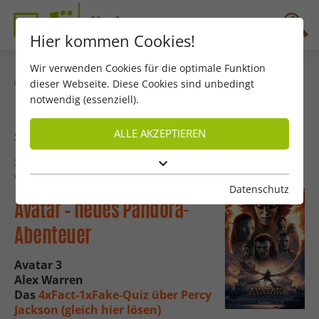
Hier kommen Cookies!
Wir verwenden Cookies für die optimale Funktion
dieser Webseite. Diese Cookies sind unbedingt
zurück
notwendig (essenziell).
ALLE AKZEPTIEREN
Szene Dezember
Szene – Dezember 2025
von Matthäus Recheis
Datenschutz
Avatar – neues Pandora-
Abenteuer
Avatar 3
Alex Warren
Das
4xFact-1xFake-Quiz über Percy
Jackson (gleich hier lösen)