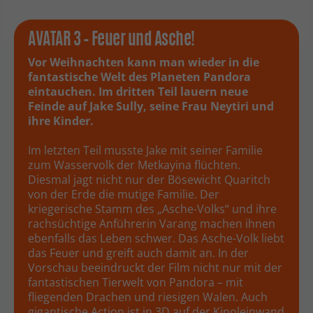
AVATAR 3 – Feuer und Asche!
Vor Weihnachten kann man wieder in die
fantastische Welt des Planeten Pandora
eintauchen. Im dritten Teil lauern neue
Feinde auf Jake Sully, seine Frau Neytiri und
ihre Kinder.
Im letzten Teil musste Jake mit seiner Familie
zum Wasservolk der Metkayina flüchten.
Diesmal jagt nicht nur der Bösewicht Quaritch
von der Erde die mutige Familie. Der
kriegerische Stamm des „Asche-Volks“ und ihre
rachsüchtige Anführerin Varang machen ihnen
ebenfalls das Leben schwer. Das Asche-Volk liebt
das Feuer und greift auch damit an. In der
Vorschau beeindruckt der Film nicht nur mit der
fantastischen Tierwelt von Pandora – mit
fliegenden Drachen und riesigen Walen. Auch
gigantische Action ist in 3D auf der Kinoleinwand