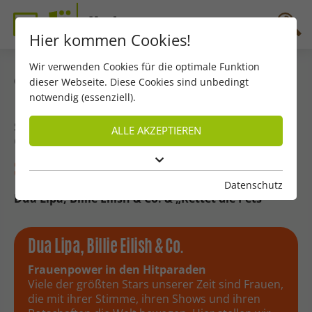
Hier kommen Cookies!
Wir verwenden Cookies für die optimale Funktion
dieser Webseite. Diese Cookies sind unbedingt
zurück
notwendig (essenziell).
Szene März 2026
ALLE AKZEPTIEREN
Große Stimmen und „wilde“ Tiere
Szene März 2026
Datenschutz
Dua Lipa, Billie Eilish & Co. & „Rettet die Pets“
Dua Lipa, Billie Eilish & Co.
Frauenpower in den Hitparaden
Viele der größten Stars unserer Zeit sind Frauen,
die mit ihrer Stimme, ihren Shows und ihren