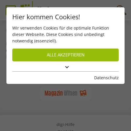
Hier kommen Cookies!
Wir verwenden Cookies für die optimale Funktion
Wie lautet das Geheimwort?
dieser Webseite. Diese Cookies sind unbedingt
notwendig (essenziell).
Um das ganze Magazin anzuschauen, brauchst du
das Geheimwort.
ALLE AKZEPTIEREN
Du findest es auf Seite 3 in deinem JÖ.
Datenschutz
Magazin
öffnen
digi-Hilfe