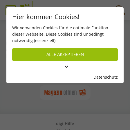
Hier kommen Cookies!
Wir verwenden Cookies für die optimale Funktion
Wie lautet das Geheimwort?
dieser Webseite. Diese Cookies sind unbedingt
notwendig (essenziell).
Um das ganze Magazin anzuschauen, brauchst du
das Geheimwort.
ALLE AKZEPTIEREN
Du findest es auf Seite 3 in deinem JÖ.
Datenschutz
Magazin
öffnen
digi-Hilfe