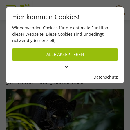
Hier kommen Cookies!
Wir verwenden Cookies für die optimale Funktion
dieser Webseite. Diese Cookies sind unbedingt
zurück
notwendig (essenziell).
Lyrik – November 2025
ALLE AKZEPTIEREN
von Helmut Voit
Im Park mit Rilke
Datenschutz
„Der Panther“ und „Das Karussell“